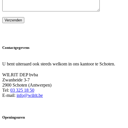
Please leave this field empty.
Contactgegevens
U bent uiteraard ook steeds welkom in ons kantoor te Schoten.
WILRIT DEP bvba
Zwanheide 3-7
2900 Schoten (Antwerpen)
Tel:
03 325 18 50
E-mail:
info@wilrit.be
Openingsuren